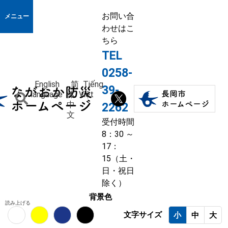
お問い合
メニュー
わせはこ
ちら
TEL
0258-
English
简
Tiếng
39-
language
体
Việt
中
2262
文
受付時間
8：30 ～
17：
15（土・
日・祝日
除く）
背景色
読み上げる
文字サイズ
小
中
大