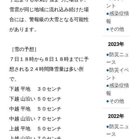
ント
雪雲が同じ地域に流れ込み続けた場
感染症情
合には、警報級の大雪となる可能性
報
その他
があります。
2023年
［雪の予想］
防災ニュ
７日１８時から８日１８時までに予
ース
想される２４時間降雪量は多い所
防災イベ
ント
で、
感染症情
下越 平地 ３０センチ
報
下越 山沿い ５０センチ
その他
中越 平地 ５０センチ
2022年
中越 山沿い ７０センチ
防災ニュ
上越 平地 ５０センチ
ース
上越 山沿い ７０センチ