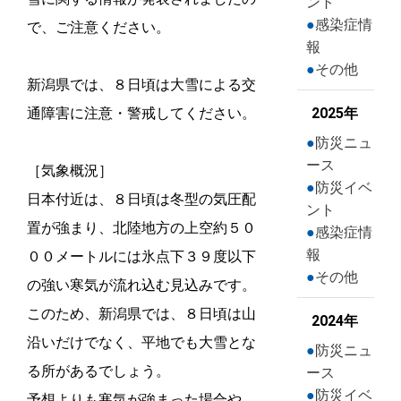
ント
感染症情
で、ご注意ください。
報
その他
新潟県では、８日頃は大雪による交
通障害に注意・警戒してください。
2025年
防災ニュ
ース
［気象概況］
防災イベ
日本付近は、８日頃は冬型の気圧配
ント
置が強まり、北陸地方の上空約５０
感染症情
報
００メートルには氷点下３９度以下
その他
の強い寒気が流れ込む見込みです。
このため、新潟県では、８日頃は山
2024年
沿いだけでなく、平地でも大雪とな
防災ニュ
る所があるでしょう。
ース
防災イベ
予想よりも寒気が強まった場合や、