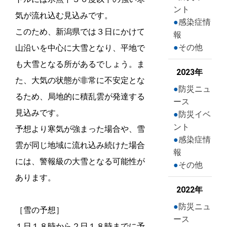
ント
気が流れ込む見込みです。
感染症情
このため、新潟県では３日にかけて
報
その他
山沿いを中心に大雪となり、平地で
も大雪となる所があるでしょう。ま
2023年
た、大気の状態が非常に不安定とな
防災ニュ
るため、局地的に積乱雲が発達する
ース
見込みです。
防災イベ
ント
予想より寒気が強まった場合や、雪
感染症情
雲が同じ地域に流れ込み続けた場合
報
には、警報級の大雪となる可能性が
その他
あります。
2022年
防災ニュ
［雪の予想］
ース
１日１８時から２日１８時までに予