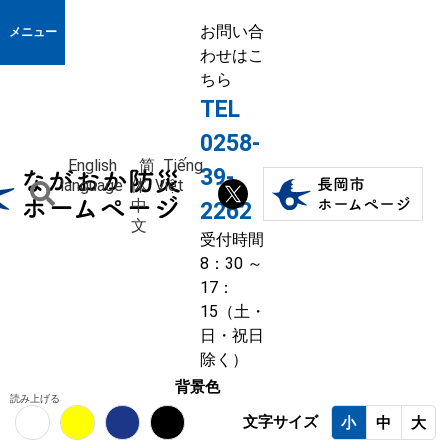
お問い合
メニュー
わせはこ
ちら
TEL
0258-
English
简
Tiếng
39-
language
体
Việt
中
2262
文
受付時間
8：30 ～
17：
15（土・
日・祝日
除く）
背景色
読み上げる
文字サイズ
小
中
大