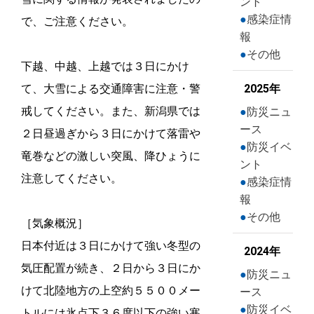
ント
感染症情
で、ご注意ください。
報
その他
下越、中越、上越では３日にかけ
て、大雪による交通障害に注意・警
2025年
戒してください。また、新潟県では
防災ニュ
ース
２日昼過ぎから３日にかけて落雷や
防災イベ
竜巻などの激しい突風、降ひょうに
ント
注意してください。
感染症情
報
その他
［気象概況］
日本付近は３日にかけて強い冬型の
2024年
気圧配置が続き、２日から３日にか
防災ニュ
けて北陸地方の上空約５５００メー
ース
防災イベ
トルには氷点下３６度以下の強い寒