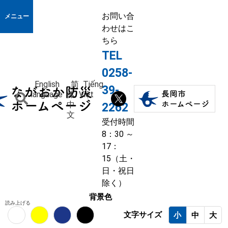
お問い合
メニュー
わせはこ
ちら
TEL
0258-
English
简
Tiếng
39-
language
体
Việt
中
2262
文
受付時間
8：30 ～
17：
15（土・
日・祝日
除く）
背景色
読み上げる
文字サイズ
小
中
大