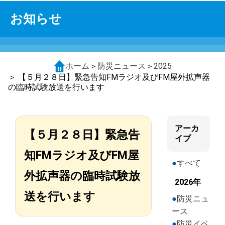
お知らせ
ホーム
＞
防災ニュース
＞
2025
＞ 【５月２８日】緊急告知FMラジオ及びFM屋外拡声器
の臨時試験放送を行います
アーカ
【５月２８日】緊急告
イブ
知FMラジオ及びFM屋
すべて
外拡声器の臨時試験放
2026年
送を行います
防災ニュ
ース
防災イベ