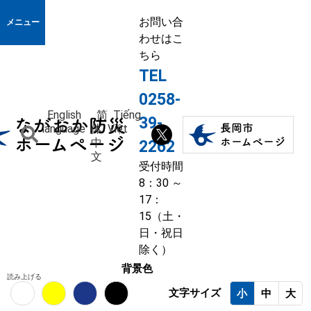
お問い合
メニュー
わせはこ
ちら
TEL
0258-
English
简
Tiếng
39-
language
体
Việt
中
2262
文
受付時間
8：30 ～
17：
15（土・
日・祝日
除く）
背景色
読み上げる
文字サイズ
小
中
大