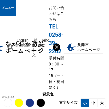
お問い合
メニュー
わせはこ
ちら
TEL
0258-
English
简
Tiếng
39-
language
体
Việt
中
2262
文
受付時間
8：30 ～
17：
15（土・
日・祝日
除く）
背景色
読み上げる
文字サイズ
小
中
大