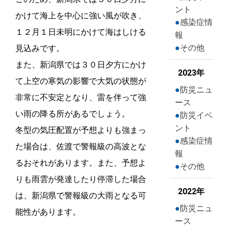
ント
かけて海上を中心に強い風が吹き、
感染症情
１２月１日未明にかけて海はしける
報
その他
見込みです。
また、新潟県では３０日夕方にかけ
2023年
て上空の寒気の影響で大気の状態が
防災ニュ
非常に不安定となり、雷を伴って強
ース
い雨の降る所があるでしょう。
防災イベ
ント
冬型の気圧配置が予想よりも強まっ
感染症情
た場合は、佐渡で警報級の高波とな
報
るおそれがあります。また、予想よ
その他
りも雨雲が発達したり停滞した場合
2022年
は、新潟県で警報級の大雨となる可
防災ニュ
能性があります。
ース