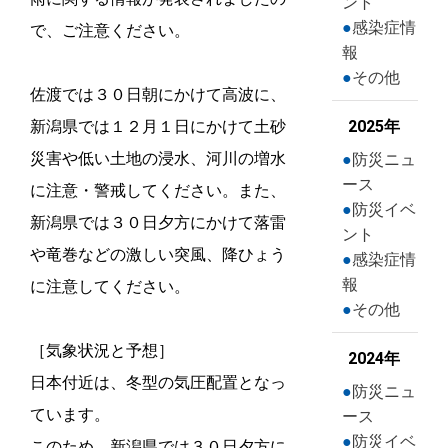
ント
感染症情
で、ご注意ください。
報
その他
佐渡では３０日朝にかけて高波に、
新潟県では１２月１日にかけて土砂
2025年
災害や低い土地の浸水、河川の増水
防災ニュ
ース
に注意・警戒してください。また、
防災イベ
新潟県では３０日夕方にかけて落雷
ント
や竜巻などの激しい突風、降ひょう
感染症情
報
に注意してください。
その他
［気象状況と予想］
2024年
日本付近は、冬型の気圧配置となっ
防災ニュ
ています。
ース
防災イベ
このため、新潟県では３０日夕方に