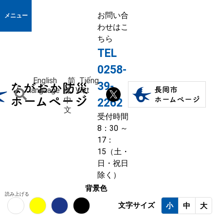
お問い合
メニュー
わせはこ
ちら
TEL
0258-
English
简
Tiếng
39-
language
体
Việt
中
2262
文
受付時間
8：30 ～
17：
15（土・
日・祝日
除く）
背景色
読み上げる
文字サイズ
小
中
大