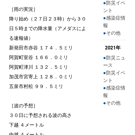
防災イベ
［雨の実況］
ント
感染症情
降り始め（２７日２３時）から３０
報
日５時までの降水量（アメダスによ
その他
る速報値）
新発田市赤谷 １７４．５ミリ
2021年
阿賀町室谷 １６６．０ミリ
防災ニュ
ース
阿賀町津川 １３２．５ミリ
防災イベ
加茂市宮寄上 １２８．０ミリ
ント
五泉市村松 ９９．５ミリ
感染症情
報
その他
［波の予想］
３０日に予想される波の高さ
下越 ４メートル
中越 ４メートル