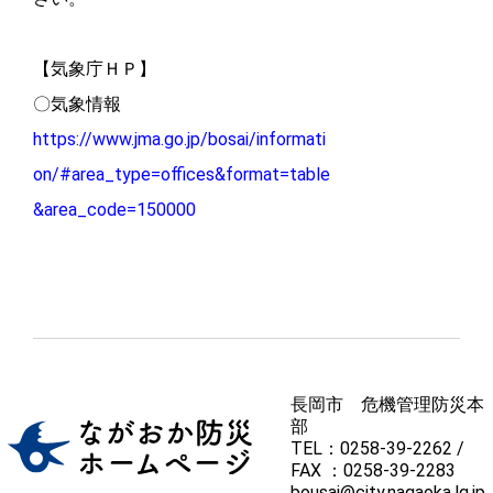
【気象庁ＨＰ】
〇気象情報
https://www.jma.go.jp/bosai/informati
on/#area_type=offices&format=table
&area_code=150000
長岡市 危機管理防災本
部
TEL：0258-39-2262 /
FAX ：0258-39-2283
bousai@city.nagaoka.lg.jp