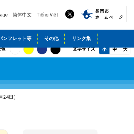
uage
简体中文
Tiếng Việt
パンフレット等
その他
リンク集
景色
文字サイズ
小
中
大
月24日）