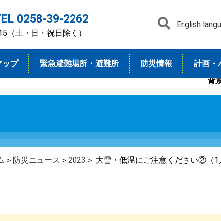
TEL 0258-39-2262
English lang
7：15（土・日・祝日除く）
マップ
緊急避難場所・避難所
防災情報
計画・
背
ム
＞
防災ニュース
＞
2023
＞ 大雪・低温にご注意ください②（1