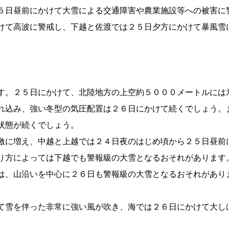
５日昼前にかけて大雪による交通障害や農業施設等への被害に
けて高波に警戒し、下越と佐渡では２５日夕方にかけて暴風雪
す。２５日にかけて、北陸地方の上空約５０００メートルには
れ込み、強い冬型の気圧配置は２６日にかけて続くでしょう。
状態が続くでしょう。
激に増え、中越と上越では２４日夜のはじめ頃から２５日昼前
り方によっては下越でも警報級の大雪となるおそれがあります
は、山沿いを中心に２６日も警報級の大雪となるおそれがあり
て雪を伴った非常に強い風が吹き、海では２６日にかけて大し