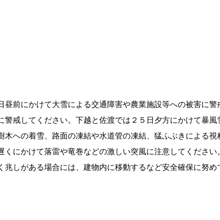
日昼前にかけて大雪による交通障害や農業施設等への被害に警
に警戒してください。下越と佐渡では２５日夕方にかけて暴風
樹木への着雪、路面の凍結や水道管の凍結、猛ふぶきによる視
遅くにかけて落雷や竜巻などの激しい突風に注意してください
く兆しがある場合には、建物内に移動するなど安全確保に努め