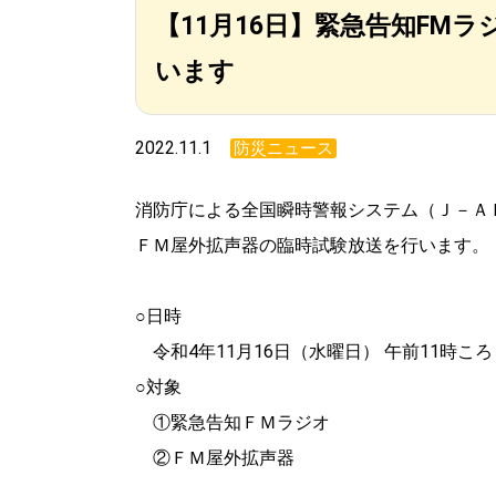
【11月16日】緊急告知FM
います
2022.11.1
防災ニュース
消防庁による全国瞬時警報システム（Ｊ－Ａ
ＦＭ屋外拡声器の臨時試験放送を行います。
○日時
令和4年11月16日（水曜日） 午前11時ころ
○対象
①緊急告知ＦＭラジオ
②ＦＭ屋外拡声器