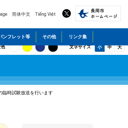
uage
简体中文
Tiếng Việt
パンフレット等
その他
リンク集
景色
文字サイズ
小
中
大
器の臨時試験放送を行います