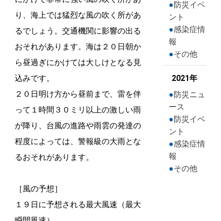
防災イベ
り、海上では猛烈な風の吹く所があ
ント
感染症情
るでしょう。交通機関に影響の出る
報
おそれがあります。海は２０日朝か
その他
ら昼過ぎにかけては大しけとなる見
込みです。
2021年
２０日明け方から昼前まで、雷を伴
防災ニュ
ース
って１時間３０ミリ以上の激しい雨
防災イベ
が降り、台風の進路や雨雲の発達の
ント
程度によっては、警報級の大雨とな
感染症情
報
るおそれがあります。
その他
［風の予想］
１９日に予想される最大風速（最大
瞬間風速）