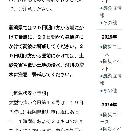
ント
感染症情
で、ご注意ください。
報
その他
新潟県では２０日明け方から朝にか
けて暴風に、２０日朝から昼過ぎに
2025年
かけて高波に警戒してください。２
防災ニュ
ース
０日明け方から昼前にかけては、土
防災イベ
砂災害や低い土地の浸水、河川の増
ント
水に注意・警戒してください。
感染症情
報
その他
［気象状況と予想］
大型で強い台風第１４号は、１９日
2024年
３時には福岡県柳川市付近にあっ
防災ニュ
て、１時間におよそ２０キロの速さ
ース
防災イベ
で北へ進んでいます。中心の気圧は