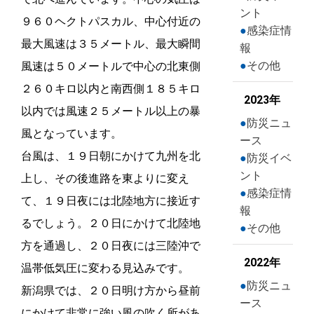
ント
９６０ヘクトパスカル、中心付近の
感染症情
最大風速は３５メートル、最大瞬間
報
その他
風速は５０メートルで中心の北東側
２６０キロ以内と南西側１８５キロ
2023年
以内では風速２５メートル以上の暴
防災ニュ
風となっています。
ース
台風は、１９日朝にかけて九州を北
防災イベ
ント
上し、その後進路を東よりに変え
感染症情
て、１９日夜には北陸地方に接近す
報
るでしょう。２０日にかけて北陸地
その他
方を通過し、２０日夜には三陸沖で
2022年
温帯低気圧に変わる見込みです。
防災ニュ
新潟県では、２０日明け方から昼前
ース
にかけて非常に強い風の吹く所があ