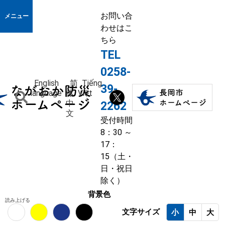
お問い合
メニュー
わせはこ
ちら
TEL
0258-
English
简
Tiếng
39-
language
体
Việt
中
2262
文
受付時間
8：30 ～
17：
15（土・
日・祝日
除く）
背景色
読み上げる
文字サイズ
小
中
大