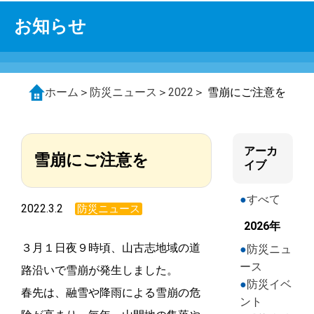
お知らせ
ホーム
＞
防災ニュース
＞
2022
＞ 雪崩にご注意を
アーカ
雪崩にご注意を
イブ
すべて
2022.3.2
防災ニュース
2026年
３月１日夜９時頃、山古志地域の道
防災ニュ
ース
路沿いで雪崩が発生しました。
防災イベ
春先は、融雪や降雨による雪崩の危
ント