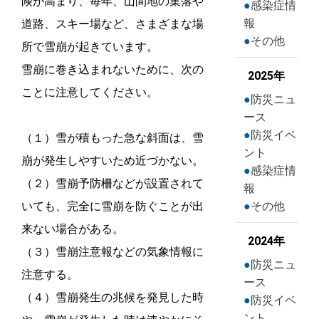
険が高まり、毎年、山間地の集落や
感染症情
報
道路、スキー場など、さまざまな場
その他
所で雪崩が起きています。
雪崩に巻き込まれないために、次の
2025年
ことに注意してください。
防災ニュ
ース
防災イベ
（１）雪が積もった急な斜面は、雪
ント
崩が発生しやすいため近づかない。
感染症情
（２）雪崩予防柵などが設置されて
報
いても、完全に雪崩を防ぐことが出
その他
来ない場合がある。
2024年
（３）雪崩注意報などの気象情報に
防災ニュ
注意する。
ース
（４）雪崩発生の兆候を発見した時
防災イベ
ント