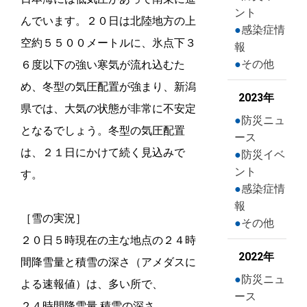
ント
んでいます。２０日は北陸地方の上
感染症情
空約５５００メートルに、氷点下３
報
その他
６度以下の強い寒気が流れ込むた
め、冬型の気圧配置が強まり、新潟
2023年
県では、大気の状態が非常に不安定
防災ニュ
となるでしょう。冬型の気圧配置
ース
は、２１日にかけて続く見込みで
防災イベ
ント
す。
感染症情
報
［雪の実況］
その他
２０日５時現在の主な地点の２４時
2022年
間降雪量と積雪の深さ（アメダスに
防災ニュ
よる速報値）は、多い所で、
ース
２４時間降雪量 積雪の深さ