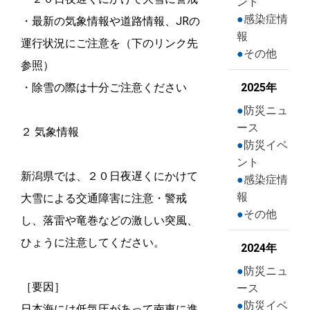
ント
感染症情
・最新の気象情報や道路情報、JRの
報
運行状況にご注意を（下のリンク先
その他
参照）
・除雪の際は十分ご注意ください
2025年
防災ニュ
ース
２ 気象情報
防災イベ
ント
新潟県では、２０日夜遅くにかけて
感染症情
報
大雪による交通障害に注意・警戒
その他
し、落雷や竜巻などの激しい突風、
ひょうに注意してください。
2024年
防災ニュ
［要因］
ース
防災イベ
日本海には低気圧があって南東に進