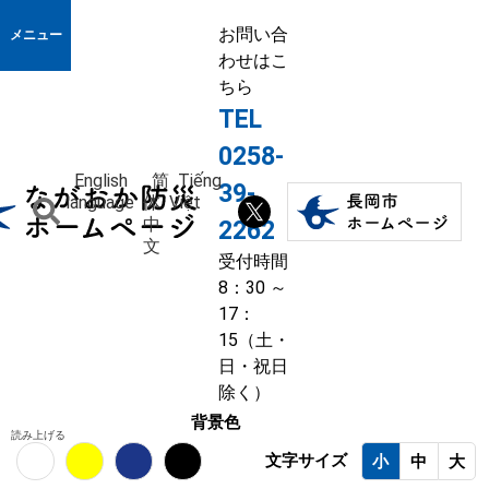
お問い合
メニュー
わせはこ
ちら
TEL
0258-
English
简
Tiếng
39-
language
体
Việt
中
2262
文
受付時間
8：30 ～
17：
15（土・
日・祝日
除く）
背景色
読み上げる
文字サイズ
小
中
大