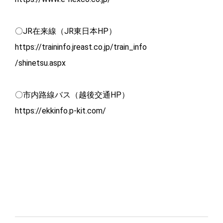
〇JR在来線（JR東日本HP）
https://traininfo.jreast.co.jp/train_info
/shinetsu.aspx
〇市内路線バス（越後交通HP）
https://ekkinfo.p-kit.com/