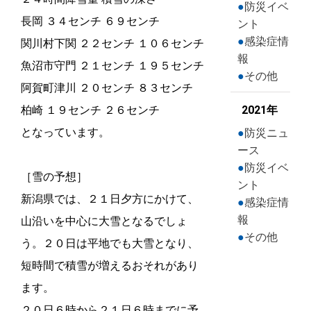
防災イベ
長岡 ３４センチ ６９センチ
ント
感染症情
関川村下関 ２２センチ １０６センチ
報
魚沼市守門 ２１センチ １９５センチ
その他
阿賀町津川 ２０センチ ８３センチ
柏崎 １９センチ ２６センチ
2021年
となっています。
防災ニュ
ース
防災イベ
［雪の予想］
ント
新潟県では、２１日夕方にかけて、
感染症情
報
山沿いを中心に大雪となるでしょ
その他
う。２０日は平地でも大雪となり、
短時間で積雪が増えるおそれがあり
ます。
２０日６時から２１日６時までに予