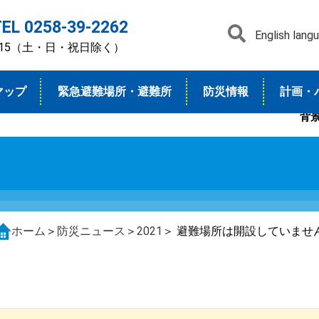
TEL 0258-39-2262
English lang
7：15（土・日・祝日除く）
マップ
緊急避難場所・避難所
防災情報
計画・
背
ホーム
＞
防災ニュース
＞
2021
＞ 避難場所は開設していませ