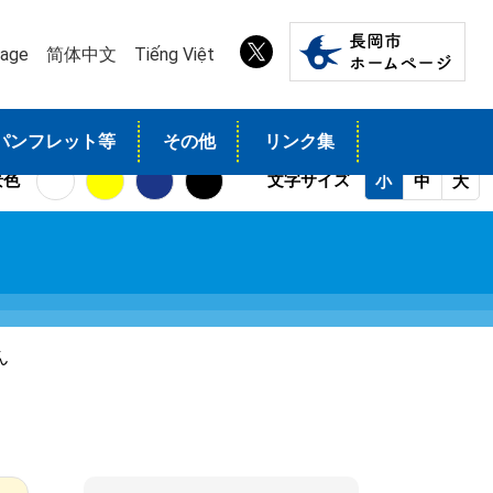
uage
简体中文
Tiếng Việt
パンフレット等
その他
リンク集
景色
文字サイズ
小
中
大
ん