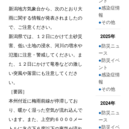
ント
感染症情
新潟地方気象台から、次のとおり大
報
雨に関する情報が発表されましたの
その他
で、ご注意ください。
新潟県では、１２日にかけて土砂災
2025年
害、低い土地の浸水、河川の増水や
防災ニュ
ース
氾濫に注意・警戒してください。ま
防災イベ
た、１２日にかけて竜巻などの激し
ント
い突風や落雷にも注意してくださ
感染症情
報
い。
その他
［要因］
本州付近に梅雨前線が停滞してお
2024年
り、暖かく湿った空気が流れ込んで
防災ニュ
います。また、上空約６０００メー
ース
防災イベ
トルに氷点下６度以下の寒気が流れ