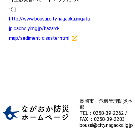
て］
http://www.bousai.city.nagaoka.niigata.
jp.cache.yimg.jp/hazard-
map/sediment-disaster.html
長岡市 危機管理防災本
部
TEL：0258-39-2262 /
FAX ：0258-39-2283
bousai@city.nagaoka.lg.jp