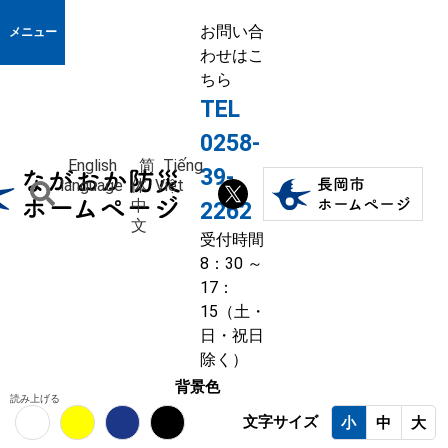
お問い合
メニュー
わせはこ
ちら
TEL
0258-
English
简
Tiếng
39-
language
体
Việt
中
2262
文
受付時間
8：30 ～
17：
15（土・
日・祝日
除く）
背景色
読み上げる
文字サイズ
小
中
大