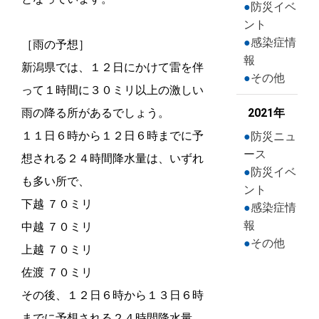
防災イベ
ント
感染症情
［雨の予想］
報
新潟県では、１２日にかけて雷を伴
その他
って１時間に３０ミリ以上の激しい
雨の降る所があるでしょう。
2021年
１１日６時から１２日６時までに予
防災ニュ
ース
想される２４時間降水量は、いずれ
防災イベ
も多い所で、
ント
下越 ７０ミリ
感染症情
報
中越 ７０ミリ
その他
上越 ７０ミリ
佐渡 ７０ミリ
その後、１２日６時から１３日６時
までに予想される２４時間降水量