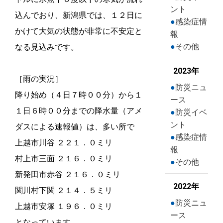
ント
込んでおり、新潟県では、１２日に
感染症情
かけて大気の状態が非常に不安定と
報
その他
なる見込みです。
2023年
［雨の実況］
防災ニュ
降り始め（４日７時００分）から１
ース
１日６時００分までの降水量（アメ
防災イベ
ント
ダスによる速報値）は、多い所で
感染症情
上越市川谷 ２２１．０ミリ
報
村上市三面 ２１６．０ミリ
その他
新発田市赤谷 ２１６．０ミリ
2022年
関川村下関 ２１４．５ミリ
防災ニュ
上越市安塚 １９６．０ミリ
ース
となっています。