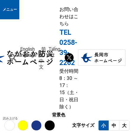
お問い合
メニュー
わせはこ
ちら
TEL
0258-
English
简
Tiếng
39-
language
体
Việt
中
2262
文
受付時間
8：30 ～
17：
15（土・
日・祝日
除く）
背景色
読み上げる
文字サイズ
小
中
大