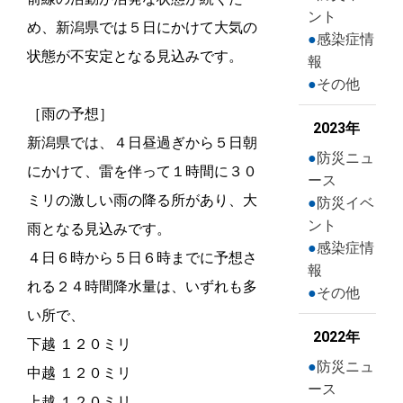
ント
め、新潟県では５日にかけて大気の
感染症情
状態が不安定となる見込みです。
報
その他
［雨の予想］
2023年
新潟県では、４日昼過ぎから５日朝
防災ニュ
にかけて、雷を伴って１時間に３０
ース
ミリの激しい雨の降る所があり、大
防災イベ
ント
雨となる見込みです。
感染症情
４日６時から５日６時までに予想さ
報
れる２４時間降水量は、いずれも多
その他
い所で、
2022年
下越 １２０ミリ
防災ニュ
中越 １２０ミリ
ース
上越 １２０ミリ