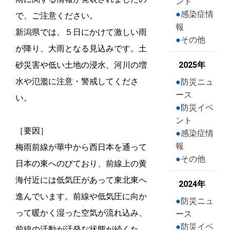
ント
感染症情
で、ご注意ください。
報
新潟県では、５日にかけて激しい雨
その他
が降り、大雨となる見込みです。土
砂災害や低い土地の浸水、河川の増
2025年
水や氾濫に注意・警戒してくださ
防災ニュ
ース
い。
防災イベ
ント
［要因］
感染症情
報
梅雨前線が華中から西日本を通って
その他
日本の東へのびており、前線上の黄
海付近には低気圧があって東北東へ
2024年
進んでいます。前線や低気圧に向か
防災ニュ
って暖かく湿った空気が流れ込み、
ース
防災イベ
前線の活動が活発な状態が続くた