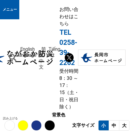
お問い合
メニュー
わせはこ
ちら
TEL
0258-
English
简
Tiếng
39-
language
体
Việt
中
2262
文
受付時間
8：30 ～
17：
15（土・
日・祝日
除く）
背景色
読み上げる
文字サイズ
小
中
大