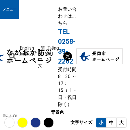
お問い合
メニュー
わせはこ
ちら
TEL
0258-
English
简
Tiếng
39-
language
体
Việt
中
2262
文
受付時間
8：30 ～
17：
15（土・
日・祝日
除く）
背景色
読み上げる
文字サイズ
小
中
大