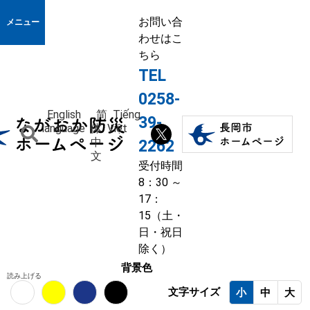
お問い合
メニュー
わせはこ
ちら
TEL
0258-
English
简
Tiếng
39-
language
体
Việt
中
2262
文
受付時間
8：30 ～
17：
15（土・
日・祝日
除く）
背景色
読み上げる
文字サイズ
小
中
大