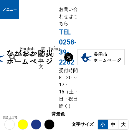
お問い合
メニュー
わせはこ
ちら
TEL
0258-
English
简
Tiếng
39-
language
体
Việt
中
2262
文
受付時間
8：30 ～
17：
15（土・
日・祝日
除く）
背景色
読み上げる
文字サイズ
小
中
大