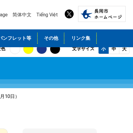
uage
简体中文
Tiếng Việt
パンフレット等
その他
リンク集
景色
文字サイズ
小
中
大
月10日）