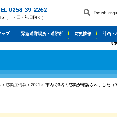
TEL 0258-39-2262
English lang
7：15（土・日・祝日除く）
マップ
緊急避難場所・避難所
防災情報
計画・
背
ム
＞
感染症情報
＞
2021
＞ 市内で3名の感染が確認されました（9