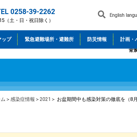
TEL 0258-39-2262
English lang
7：15（土・日・祝日除く）
マップ
緊急避難場所・避難所
防災情報
計画・
背
ーム
＞
感染症情報
＞
2021
＞ お盆期間中も感染対策の徹底を（8月