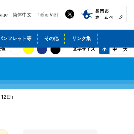
uage
简体中文
Tiếng Việt
パンフレット等
その他
リンク集
景色
文字サイズ
小
中
大
12日）