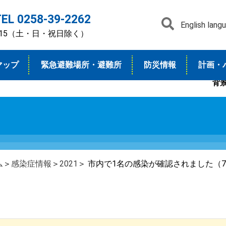
TEL 0258-39-2262
English lang
7：15（土・日・祝日除く）
マップ
緊急避難場所・避難所
防災情報
計画・
背
ム
＞
感染症情報
＞
2021
＞ 市内で1名の感染が確認されました（7