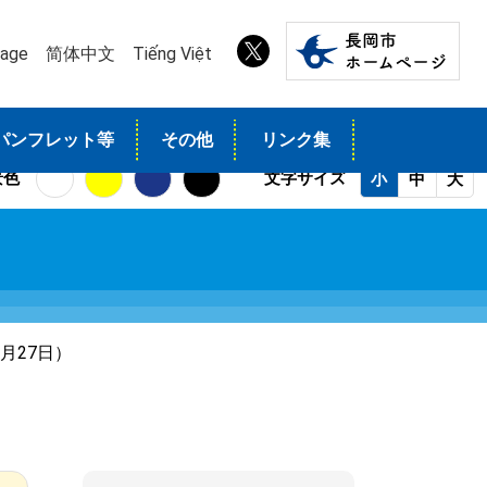
uage
简体中文
Tiếng Việt
パンフレット等
その他
リンク集
景色
文字サイズ
小
中
大
月27日）