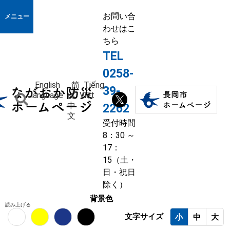
お問い合
メニュー
わせはこ
ちら
TEL
0258-
English
简
Tiếng
39-
language
体
Việt
中
2262
文
受付時間
8：30 ～
17：
15（土・
日・祝日
除く）
背景色
読み上げる
文字サイズ
小
中
大