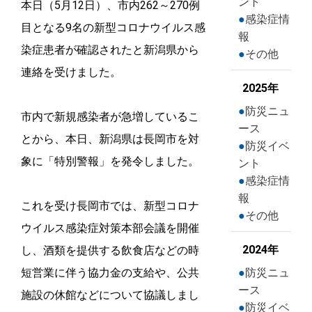
ント
本日（5月12日）、市内262～270例
感染症情
目となる9名の新型コロナウイルス感
報
染症患者が確認されたと新潟県から
その他
連絡を受けました。
2025年
防災ニュ
市内で新規感染者が急増しているこ
ース
とから、本日、新潟県は長岡市を対
防災イベ
象に「特別警報」を発令しました。
ント
感染症情
報
これを受け長岡市では、新型コロナ
その他
ウイルス感染症対策本部会議を開催
2024年
し、酒類を提供する飲食店などの時
短営業に伴う協力金の支給や、公共
防災ニュ
ース
施設の休館などについて協議しまし
防災イベ