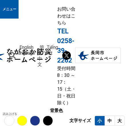
お問い合
メニュー
わせはこ
ちら
TEL
0258-
English
简
Tiếng
39-
language
体
Việt
中
2262
文
受付時間
8：30 ～
17：
15（土・
日・祝日
除く）
背景色
読み上げる
文字サイズ
小
中
大