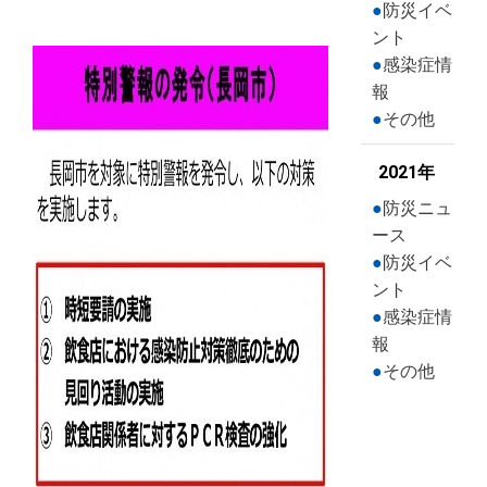
防災イベ
ント
感染症情
報
その他
2021年
防災ニュ
ース
防災イベ
ント
感染症情
報
その他