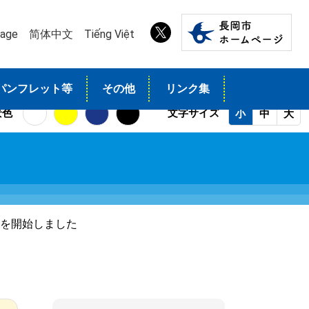
uage
简体中文
Tiếng Việt
パンフレット等
その他
リンク集
景色
文字サイズ
小
中
大
集を開始しました