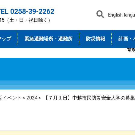
TEL 0258-39-2262
English lang
7：15（土・日・祝日除く）
マップ
緊急避難場所・避難所
防災情報
計画・
背
災イベント
＞
2024
＞ 【７月１日】中越市民防災安全大学の募